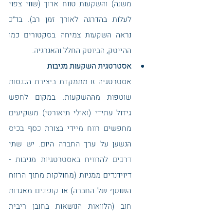
משנה) והשקעות טווח ארוך (שווי צפוי 
לעלות בהדרגה לאורך זמן רב). בד״כ 
נראה השקעות צמיחה בסקטורים כמו 
ההייטק, הביוטק החלל והאנרגיה. 
אסטרטגית השקעות מניבות
אסטרטגיה זו מתמקדת ביצירת הכנסות 
שוטפות מההשקעות. במקום לחפש 
גידול עתידי (ואולי תיאורטי) משקיעים 
מחפשים רווח מיידי בצורת כסף בכיס 
הנשען על ערך החברה היום. יש שתי 
דרכים להרוויח באסטרטגיות מניבות - 
דיוידנדים ממניות (מחולקות מתוך הרווח 
השוטף של החברה) או קופונים מאגרות 
חוב (הלוואות הנושאות בחובן ריבית 